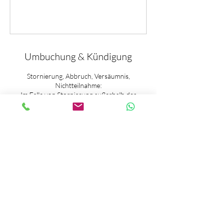
Umbuchung & Kündigung
Stornierung, Abbruch, Versäumnis,
Nichtteilnahme:
Im Falle von Stornierung außerhalb der
Stornierungsfrist, Abbruch, Versäumnis oder
anderweitiger Nichtteilnahme an einem
gebuchten und bereits bezahlten Kursangebot
besteht kein Anspruch auf Rückerstattung des
Preises bzw. der Gebühr oder Teilen davon. ​
Die Stornierung von Kursen ist bis zu 48
Stunden vor Kursbeginn kostenlos. Danach
wird die Kursgebühr zu 100 % fällig. ​
Stornierungen werden nur in Schriftform (E-
Mail, WhatsApp, Kontaktformular Website)
akzeptiert.​
Haftung: