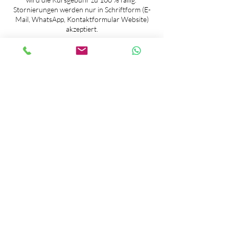
Stornierungen werden nur in Schriftform (E-
Mail, WhatsApp, Kontaktformular Website)
akzeptiert.​
Haftung:
Der Yoga- und Meditationsunterricht wird
nach bestem Wissen und Gewissen
durchgeführt. Ob die Teilnahme an den
Yogakursen mit der jeweiligen körperlichen
und psychischen Verfassung vereinbar ist, hat
jede/r Teilnehmer/in in eigener Verantwortung
selbst zu entscheiden. Die vorherige
Einbeziehung eines ärztlichen Rates wird
empfohlen.​ Der Yogaunterricht ersetzt keine
Therapie und ist deshalb für Personen mit
akuten und psychischen Problemen nicht
geeignet. Jede/r Teilnehmer/in versichert mit
der Anmeldung, die Verantwortung für
sein/ihr Tun selbst zu übernehmen. Bitte
setzen Sie die Kursleitung im eigenen Interesse
über bestehende Krankheiten, Beschwerden
oder eine Schwangerschaft in Kenntnis.
​Es wird keine Haftung für Verletzungen und