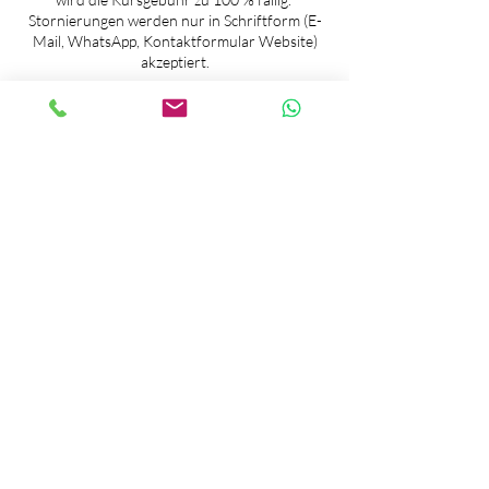
Stornierungen werden nur in Schriftform (E-
Mail, WhatsApp, Kontaktformular Website)
akzeptiert.​
Haftung:
Der Yoga- und Meditationsunterricht wird
nach bestem Wissen und Gewissen
durchgeführt. Ob die Teilnahme an den
Yogakursen mit der jeweiligen körperlichen
und psychischen Verfassung vereinbar ist, hat
jede/r Teilnehmer/in in eigener Verantwortung
selbst zu entscheiden. Die vorherige
Einbeziehung eines ärztlichen Rates wird
empfohlen.​ Der Yogaunterricht ersetzt keine
Therapie und ist deshalb für Personen mit
akuten und psychischen Problemen nicht
geeignet. Jede/r Teilnehmer/in versichert mit
der Anmeldung, die Verantwortung für
sein/ihr Tun selbst zu übernehmen. Bitte
setzen Sie die Kursleitung im eigenen Interesse
über bestehende Krankheiten, Beschwerden
oder eine Schwangerschaft in Kenntnis.
​Es wird keine Haftung für Verletzungen und