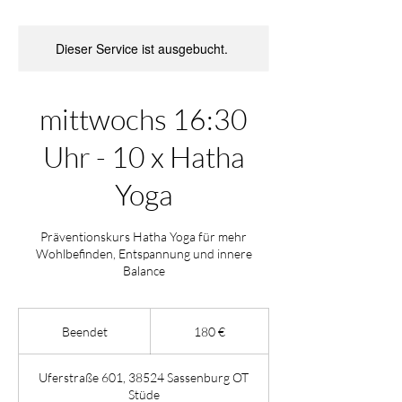
Dieser Service ist ausgebucht.
mittwochs 16:30
Uhr - 10 x Hatha
Yoga
Präventionskurs Hatha Yoga für mehr
Wohlbefinden, Entspannung und innere
Balance
180
Euro
Beendet
B
180 €
e
e
Uferstraße 601, 38524 Sassenburg OT
n
Stüde
d