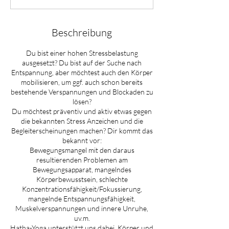
e
t
Beschreibung
Du bist einer hohen Stressbelastung
ausgesetzt? Du bist auf der Suche nach
Entspannung, aber möchtest auch den Körper
mobilisieren, um ggf. auch schon bereits
bestehende Verspannungen und Blockaden zu
lösen?
Du möchtest präventiv und aktiv etwas gegen
die bekannten Stress Anzeichen und die
Begleiterscheinungen machen? Dir kommt das
bekannt vor:
Bewegungsmangel mit den daraus
resultierenden Problemen am
Bewegungsapparat, mangelndes
Körperbewusstsein, schlechte
Konzentrationsfähigkeit/Fokussierung,
mangelnde Entspannungsfähigkeit,
Muskelverspannungen und innere Unruhe,
uv.m.
Hatha-Yoga unterstützt uns dabei, Körper und