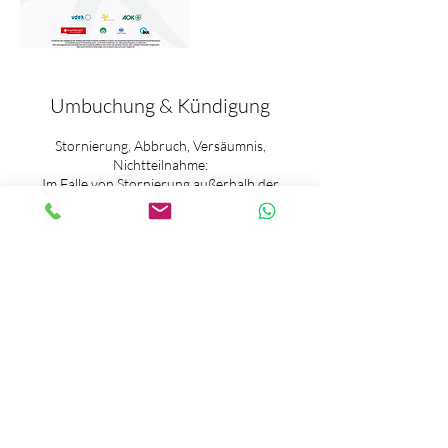
Umbuchung & Kündigung
Stornierung, Abbruch, Versäumnis,
Nichtteilnahme:
Im Falle von Stornierung außerhalb der
Stornierungsfrist, Abbruch, Versäumnis oder
anderweitiger Nichtteilnahme an einem
gebuchten und bereits bezahlten Kursangebot
besteht kein Anspruch auf Rückerstattung des
Preises bzw. der Gebühr oder Teilen davon. ​
Die Stornierung von Kursen ist bis zu 48
Stunden vor Kursbeginn kostenlos. Danach
wird die Kursgebühr zu 100 % fällig. ​
Stornierungen werden nur in Schriftform (E-
Mail, WhatsApp, Kontaktformular Website)
akzeptiert.​
Haftung: