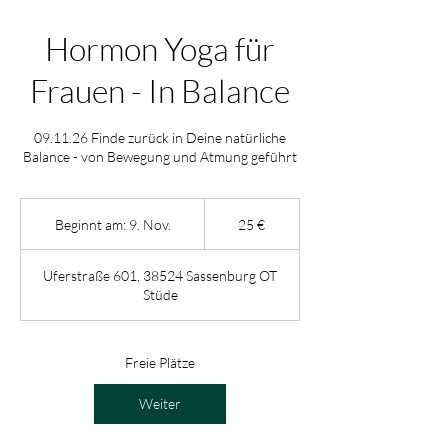
Hormon Yoga für
Frauen - In Balance
09.11.26 Finde zurück in Deine natürliche
Balance - von Bewegung und Atmung geführt
25
Euro
Beginnt am: 9. Nov.
B
25 €
e
g
Uferstraße 601, 38524 Sassenburg OT
i
Stüde
n
n
t
a
Freie Plätze
m
:
Weiter
9
.