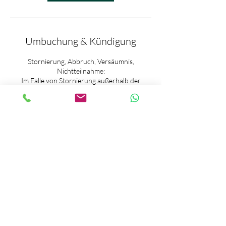
Umbuchung & Kündigung
Stornierung, Abbruch, Versäumnis,
Nichtteilnahme:
Im Falle von Stornierung außerhalb der
Stornierungsfrist, Abbruch, Versäumnis oder
anderweitiger Nichtteilnahme an einem
gebuchten und bereits bezahlten Kursangebot
besteht kein Anspruch auf Rückerstattung des
Preises bzw. der Gebühr oder Teilen davon. ​
Die Stornierung von Kursen ist bis zu 48
Stunden vor Kursbeginn kostenlos. Danach
wird die Kursgebühr zu 100 % fällig. ​
Stornierungen werden nur in Schriftform (E-
Mail, WhatsApp, Kontaktformular Website)
akzeptiert.​
Haftung:
Der Yoga- und Meditationsunterricht wird
nach bestem Wissen und Gewissen